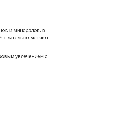
нов и минералов, в
ействительно меняют
оровым увлечением с