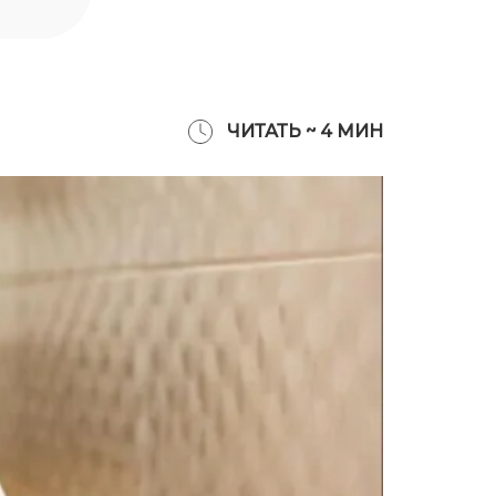
ЧИТАТЬ ~
4
МИН