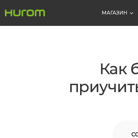
МАГАЗИН
Как 
приучить
С