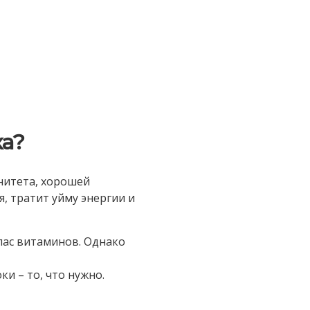
ка?
нитета, хорошей
я, тратит уйму энергии и
пас витаминов. Однако
и – то, что нужно.