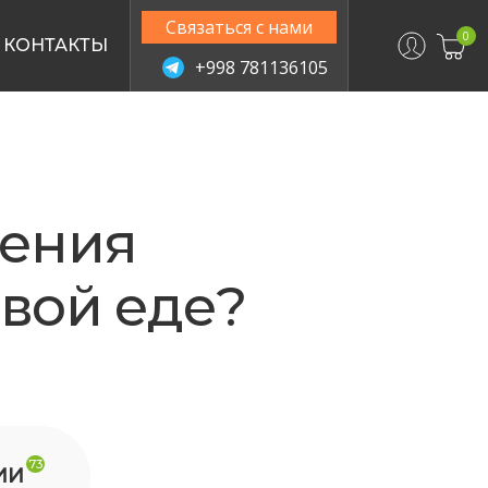
Связаться с нами
0
КОНТАКТЫ
+998 781136105
ления
овой еде?
73
ИИ