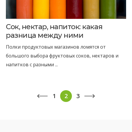
Сок, нектар, напиток: какая
разница между ними
Полки продуктовых магазинов ломятся от
большого выбора фруктовых соков, нектаров и
напитков с разными ...
Навигация
1
2
3
по
записям